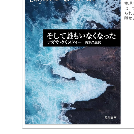
推理
は、
られ
離せ