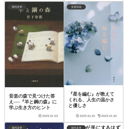
現代文学
文芸作品
『星を編む』が教えて
音楽の森で見つけた答
くれる、人生の温かさ
え──『羊と鋼の森』に
と優しさ
学ぶ生き方のヒント
2025.01.03
2025.01.01
2025.01.02
現代文学
現代文学