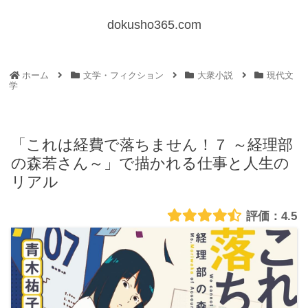
dokusho365.com
ホーム
文学・フィクション
大衆小説
現代文
学
「これは経費で落ちません！７ ～経理部
の森若さん～」で描かれる仕事と人生の
リアル
4.5