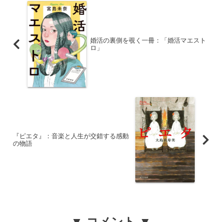
婚活の裏側を覗く一冊：「婚活マエスト
ロ」
『ピエタ』：音楽と人生が交錯する感動
の物語
▼ コメント ▼