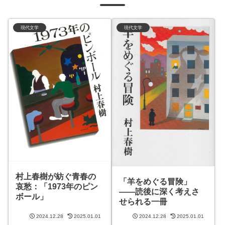
現代文学
現代文学
村上春樹が紡ぐ青春の
「羊をめぐる冒険」
哀愁：「1973年のピン
――読後に深く考えさ
ボール」
せられる一冊
2024.12.28
2025.01.01
2024.12.28
2025.01.01