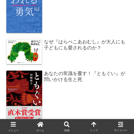
なぜ『はらぺこあおむし』が大人にも
子どもにも愛されるのか？
あなたの常識を覆す！『ともぐい』が
問いかける生と死
メニュー
ホーム
検索
トップ
サイドバー
老化は病気？LIFESPANが示す未来の