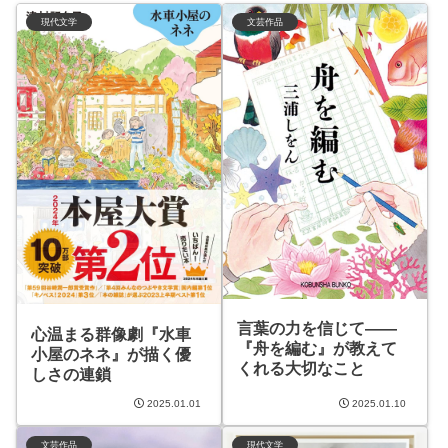
現代文学
文芸作品
言葉の力を信じて——
心温まる群像劇『水車
『舟を編む』が教えて
小屋のネネ』が描く優
くれる大切なこと
しさの連鎖
2025.01.01
2025.01.10
文芸作品
現代文学