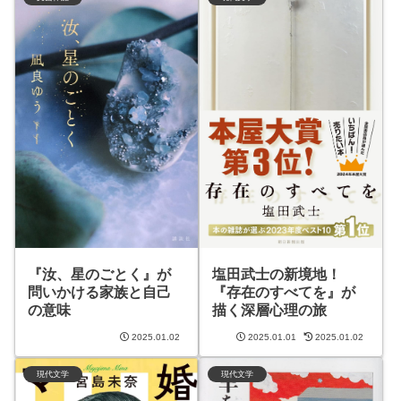
塩田武士の新境地！
『汝、星のごとく』が
『存在のすべてを』が
問いかける家族と自己
描く深層心理の旅
の意味
2025.01.02
2025.01.01
2025.01.02
現代文学
現代文学