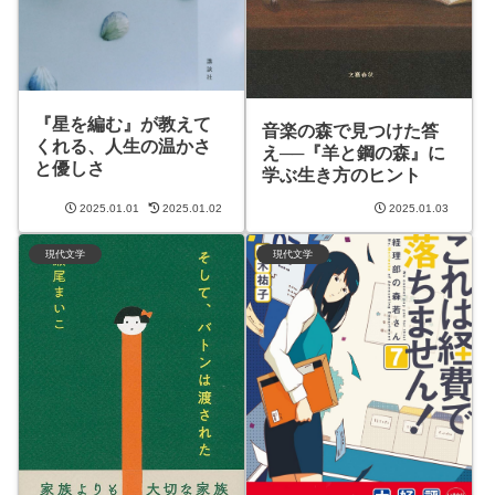
『星を編む』が教えて
音楽の森で見つけた答
くれる、人生の温かさ
え──『羊と鋼の森』に
と優しさ
学ぶ生き方のヒント
2025.01.01
2025.01.02
2025.01.03
現代文学
現代文学