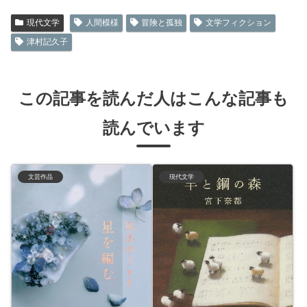
現代文学
人間模様
冒険と孤独
文学フィクション
津村記久子
この記事を読んだ人はこんな記事も
読んでいます
文芸作品
現代文学