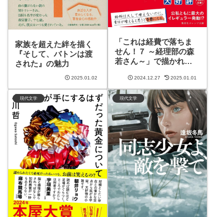
「これは経費で落ちま
家族を超えた絆を描く
せん！７ ～経理部の森
『そして、バトンは渡
若さん～」で描かれる
された』の魅力
仕事と人生のリアル
2025.01.02
2024.12.27
2025.01.01
現代文学
現代文学