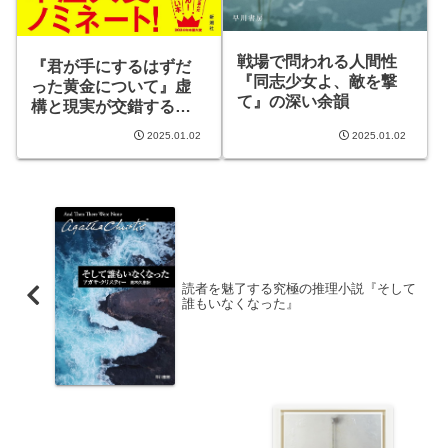
戦場で問われる人間性
『君が手にするはずだ
『同志少女よ、敵を撃
った黄金について』虚
て』の深い余韻
構と現実が交錯する物
語
2025.01.02
2025.01.02
読者を魅了する究極の推理小説『そして
誰もいなくなった』