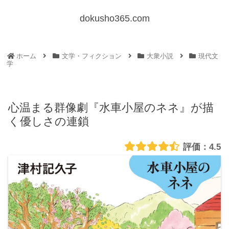
dokusho365.com
ホーム
文学・フィクション
大衆小説
現代文
学
心温まる群像劇『水車小屋のネネ』が描
く優しさの連鎖
4.5