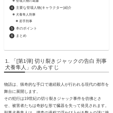
登場人物の葛藤
主要な登場人物(キャラクター)紹介
犬養隼人刑事
若手刑事
本のポイント
まとめ
「[第1弾] 切り裂きジャックの告白 刑事
犬養隼人」のあらすじ
物語は、猟奇的な手口で連続殺人が行われる現代の都市を
舞台に展開します。
その犯行は19世紀の切り裂きジャック事件を彷彿とさ
せ、被害者たちは奇妙な形で臓器を失って発見されます。
刑事犬養隼人は、捜査の過程で浮かび上がる数々の謎に挑