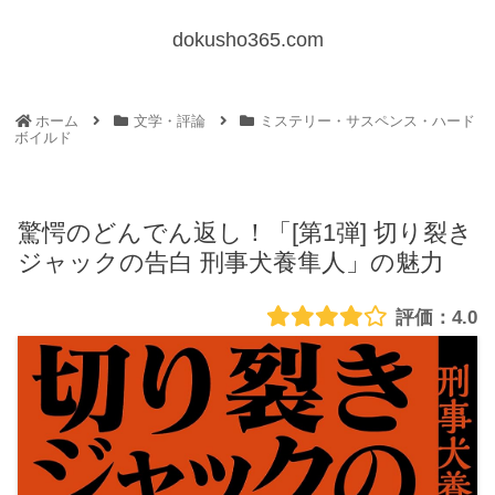
dokusho365.com
ホーム
文学・評論
ミステリー・サスペンス・ハード
ボイルド
驚愕のどんでん返し！「[第1弾] 切り裂き
ジャックの告白 刑事犬養隼人」の魅力
4.0