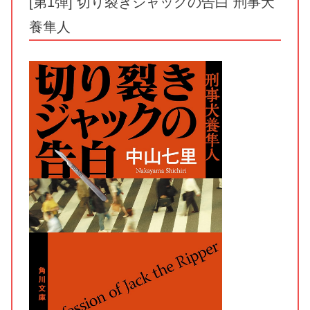
[第1弾] 切り裂きジャックの告白 刑事犬
養隼人