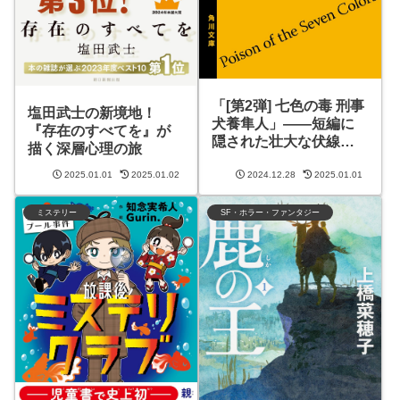
「[第2弾] 七色の毒 刑事
塩田武士の新境地！
犬養隼人」——短編に
『存在のすべてを』が
隠された壮大な伏線と
描く深層心理の旅
は？
2025.01.01
2025.01.02
2024.12.28
2025.01.01
ミステリー
SF・ホラー・ファンタジー