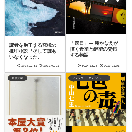
「落日」— 湊かなえが
読者を魅了する究極の
描く希望と絶望の交錯
推理小説『そして誰も
する物語
いなくなった』
2024.12.31
2025.01.01
2024.12.28
2025.01.01
現代文学
ミステリー・サスペンス・ハードボイルド