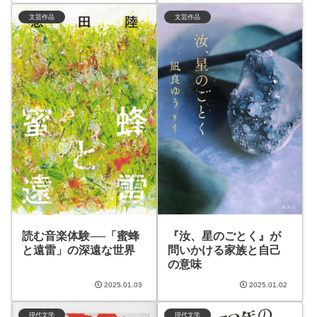
文芸作品
文芸作品
『汝、星のごとく』が
読む音楽体験──「蜜蜂
問いかける家族と自己
と遠雷」の深遠な世界
の意味
2025.01.03
2025.01.02
現代文学
現代文学