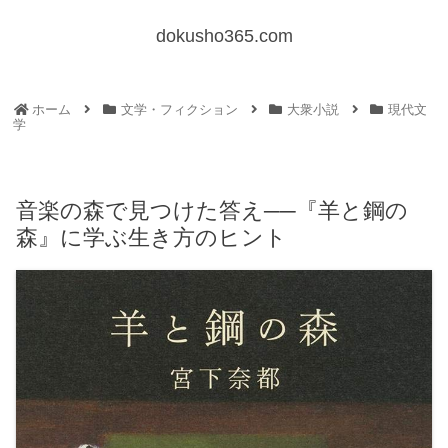
dokusho365.com
ホーム
文学・フィクション
大衆小説
現代文
学
音楽の森で見つけた答え──『羊と鋼の
森』に学ぶ生き方のヒント