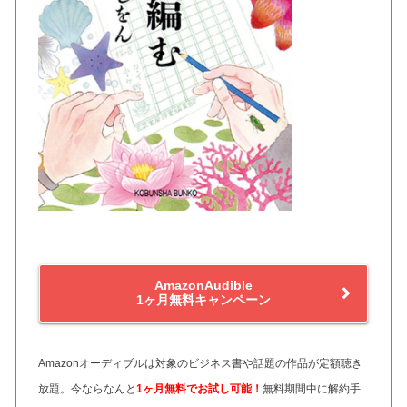
AmazonAudible
1ヶ月無料キャンペーン
Amazonオーディブルは対象のビジネス書や話題の作品が定額聴き
放題。今ならなんと
1ヶ月無料
でお試し可能！
無料期間中に解約手