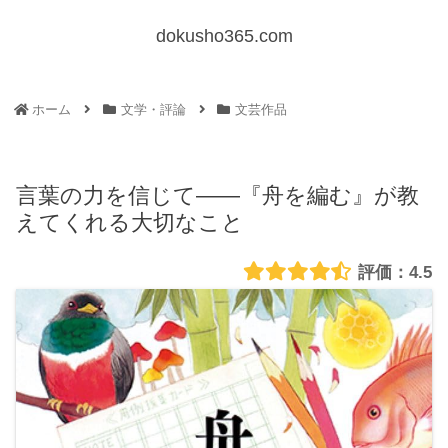
dokusho365.com
ホーム
文学・評論
文芸作品
言葉の力を信じて——『舟を編む』が教
えてくれる大切なこと
4.5