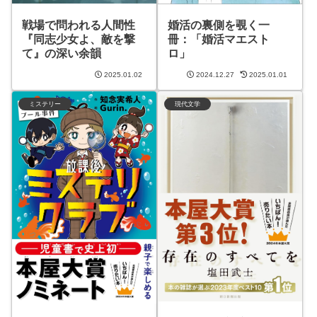
戦場で問われる人間性
婚活の裏側を覗く一
『同志少女よ、敵を撃
冊：「婚活マエスト
て』の深い余韻
ロ」
2025.01.02
2024.12.27
2025.01.01
ミステリー
現代文学