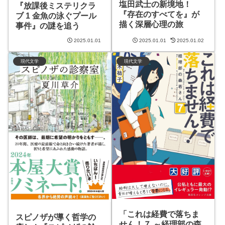
塩田武士の新境地！
『放課後ミステリクラ
『存在のすべてを』が
ブ 1 金魚の泳ぐプール
描く深層心理の旅
事件』の謎を追う
2025.01.01
2025.01.01
2025.01.02
現代文学
現代文学
「これは経費で落ちま
スピノザが導く哲学の
せん！７ ～経理部の森