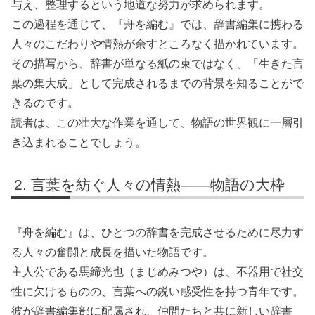
与え、整理するという地道な努力が求められます。
この過程を通じて、『舟を編む』では、辞書編集に携わる
人々のこだわりや情熱が余すところなく描かれています。
その描写から、辞書が単なる紙の束ではなく、「生きた言
葉の集大成」として完成されるまでの背景を知ることがで
きるのです。
読者は、この壮大な作業を通して、物語の世界観に一層引
き込まれることでしょう。
言葉を紡ぐ人々の情熱——物語の大枠
『舟を編む』は、ひとつの辞書を完成させるために尽力す
る人々の奮闘と成長を描いた物語です。
主人公である馬締光也（まじめみつや）は、不器用で社交
性に欠けるものの、言葉への鋭い感受性を持つ青年です。
彼が辞書編集部に配属され、仲間たちと共に新しい辞書