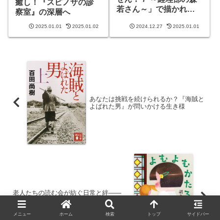
癒し！『スピノザの診
若さん～」で描かれる
察室』の深層へ
仕事と人生のリアル
2025.01.01
2025.01.02
2024.12.27
2025.01.01
あなたは挑戦を続けられるか？『海賊と
よばれた男』が問いかける生き様
老人たちの読む会が紡ぐ日常と絆——
『よむよむかたる』の魅力
メニュー
ホーム
検索
トップ
サイドバー