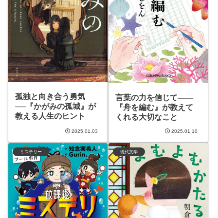
孤独と向き合う勇気
言葉の力を信じて——
──『かがみの孤城』が
『舟を編む』が教えて
教える人生のヒント
くれる大切なこと
2025.01.03
2025.01.10
ミステリー
現代文学