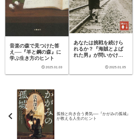
あなたは挑戦を続けら
音楽の森で見つけた答
れるか？『海賊とよば
え──『羊と鋼の森』に
れた男』が問いかける
学ぶ生き方のヒント
生き様
2025.01.03
2025.01.05
孤独と向き合う勇気──『かがみの孤城』
が教える人生のヒント