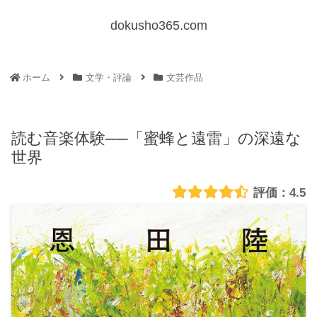
dokusho365.com
ホーム
文学・評論
文芸作品
読む音楽体験──「蜜蜂と遠雷」の深遠な
世界
4.5