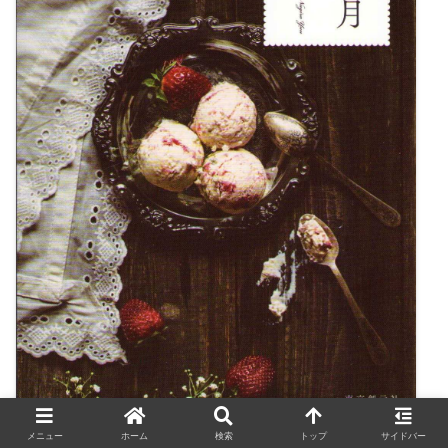
「流浪の月」が問いかける愛と偏見の本質
メニュー
ホーム
検索
トップ
サイドバー