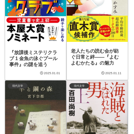
老人たちの読む会が紡
『放課後ミステリクラ
ぐ日常と絆——『よむ
ブ 1 金魚の泳ぐプール
よむかたる』の魅力
事件』の謎を追う
2025.01.01
2025.01.11
現代文学
現代文学